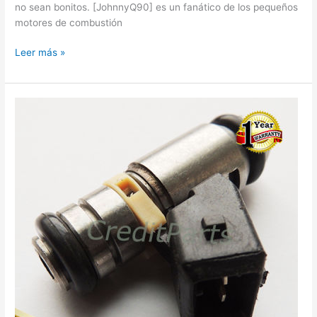
no sean bonitos. [JohnnyQ90] es un fanático de los pequeños
motores de combustión
Maqueta
Leer más »
de
motor
de
gasolina