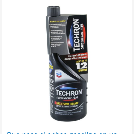
opel
corsa
1punto2
gasolina