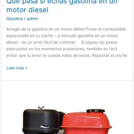
Que pasa si echas gasolina en un
motor diesel
Gasolina
/
admin
Arreglo de la gasolina en un motor diésel Poner el combustible
equivocado en tu coche – a menudo gasolina en un motor
diesel – es un error fácil de cometer. Si sigues los pasos
adecuados en los momentos posteriores, también es fácil
evitar que tu error te cueste miles de euros. Repostar el coche
Que
Leer más »
pasa
si
echas
gasolina
en
un
motor
diesel