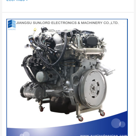
compresion
debe
tener
un
motor
gasolina