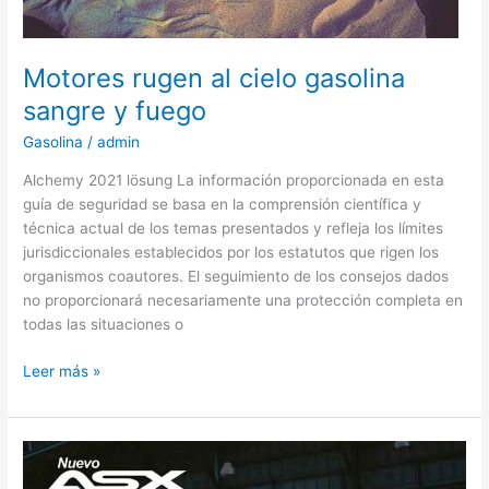
Motores rugen al cielo gasolina
sangre y fuego
Gasolina
/
admin
Alchemy 2021 lösung La información proporcionada en esta
guía de seguridad se basa en la comprensión científica y
técnica actual de los temas presentados y refleja los límites
jurisdiccionales establecidos por los estatutos que rigen los
organismos coautores. El seguimiento de los consejos dados
no proporcionará necesariamente una protección completa en
todas las situaciones o
Motores
Leer más »
rugen
al
cielo
gasolina