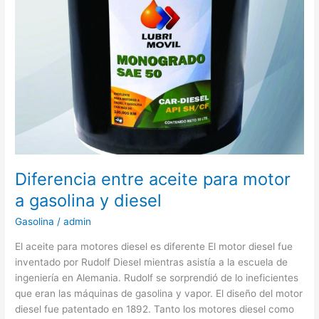
Diferencia entre aceite para motor
a gasolina y diesel
Gasolina
/
admin
El aceite para motores diesel es diferente El motor diesel fue
inventado por Rudolf Diesel mientras asistía a la escuela de
ingeniería en Alemania. Rudolf se sorprendió de lo ineficientes
que eran las máquinas de gasolina y vapor. El diseño del motor
diesel fue patentado en 1892. Tanto los motores diesel como