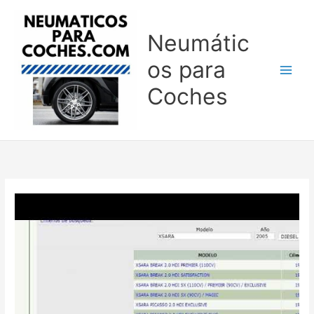
Ir
al
Neumátic
contenido
os para
Coches