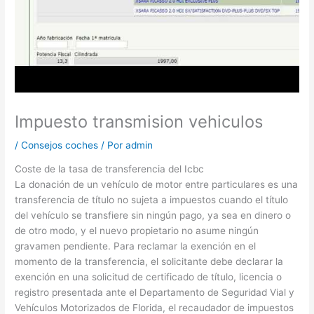
Impuesto transmision vehiculos
/
Consejos coches
/ Por
admin
Coste de la tasa de transferencia del Icbc
La donación de un vehículo de motor entre particulares es una
transferencia de título no sujeta a impuestos cuando el título
del vehículo se transfiere sin ningún pago, ya sea en dinero o
de otro modo, y el nuevo propietario no asume ningún
gravamen pendiente. Para reclamar la exención en el
momento de la transferencia, el solicitante debe declarar la
exención en una solicitud de certificado de título, licencia o
registro presentada ante el Departamento de Seguridad Vial y
Vehículos Motorizados de Florida, el recaudador de impuestos