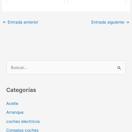
←
Entrada anterior
Entrada siguiente
→
B
u
s
c
Categorías
a
Aceite
r
p
Arranque
o
coches electricos
r
Consejos coches