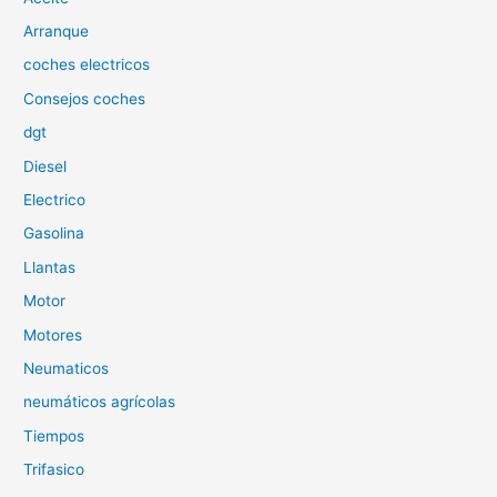
p
Arranque
o
coches electricos
r
Consejos coches
:
dgt
Diesel
Electrico
Gasolina
Llantas
Motor
Motores
Neumaticos
neumáticos agrícolas
Tiempos
Trifasico