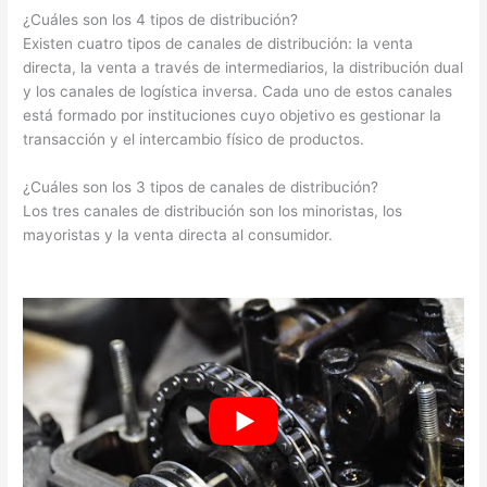
¿Cuáles son los 4 tipos de distribución?
Existen cuatro tipos de canales de distribución: la venta
directa, la venta a través de intermediarios, la distribución dual
y los canales de logística inversa. Cada uno de estos canales
está formado por instituciones cuyo objetivo es gestionar la
transacción y el intercambio físico de productos.
¿Cuáles son los 3 tipos de canales de distribución?
Los tres canales de distribución son los minoristas, los
mayoristas y la venta directa al consumidor.