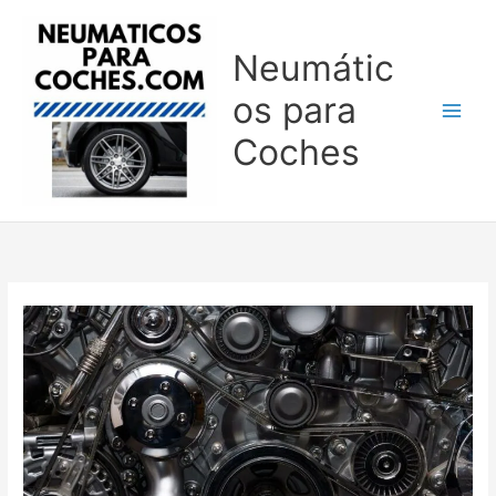
Ir
al
Neumátic
contenido
os para
Coches