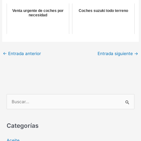
Venta urgente de coches por
Coches suzuki todo terreno
necesidad
←
Entrada anterior
Entrada siguiente
→
B
u
s
c
Categorías
a
Aceite
r