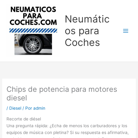
Ir
al
Neumátic
contenido
os para
Coches
Chips de potencia para motores
diesel
/
Diesel
/ Por
admin
Recorte de diésel
Una pregunta rápida: ¿Echa de menos los carburadores y los
equipos de música con pletina? Si su respuesta es afirmativa,