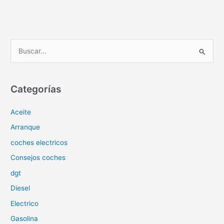
B
u
s
c
Categorías
a
Aceite
r
p
Arranque
o
coches electricos
r
Consejos coches
:
dgt
Diesel
Electrico
Gasolina