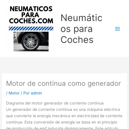
Ir
al
Neumátic
contenido
os para
Coches
Motor de continua como generador
/
Motor
/ Por
admin
Diagrama del motor generador de corriente continua
Un generador de corriente continua es una máquina eléctrica
que convierte la energía mecánica en electricidad de corriente
continua. Esta conversión de energía se basa en el principio
de producción de emf inducida dinámicamente. Este artículo