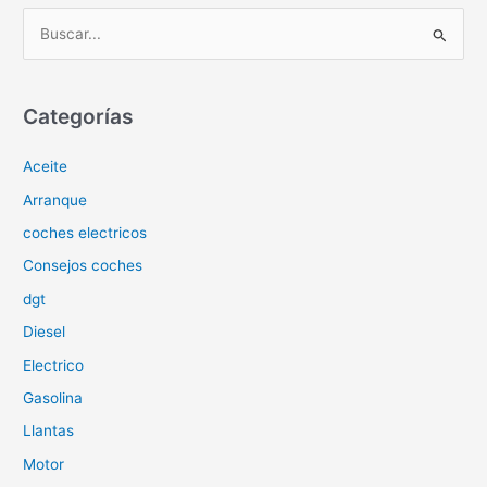
B
u
s
c
Categorías
a
Aceite
r
p
Arranque
o
coches electricos
r
Consejos coches
:
dgt
Diesel
Electrico
Gasolina
Llantas
Motor