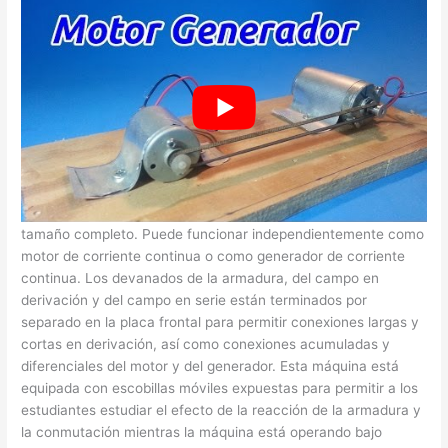
Motor paso a paso como generador
DescripciónEl motor/generador de corriente continua es una
máquina de corriente continua montada en un módulo EMS de
tamaño completo. Puede funcionar independientemente como
motor de corriente continua o como generador de corriente
continua. Los devanados de la armadura, del campo en
derivación y del campo en serie están terminados por
separado en la placa frontal para permitir conexiones largas y
cortas en derivación, así como conexiones acumuladas y
diferenciales del motor y del generador. Esta máquina está
equipada con escobillas móviles expuestas para permitir a los
estudiantes estudiar el efecto de la reacción de la armadura y
la conmutación mientras la máquina está operando bajo