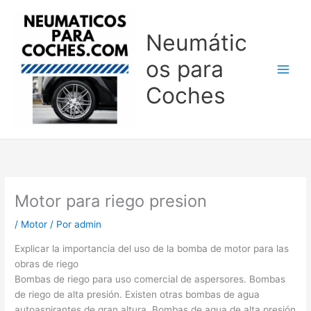
Ir
al
Neumátic
contenido
os para
Coches
Motor para riego presion
/
Motor
/ Por
admin
Explicar la importancia del uso de la bomba de motor para las
obras de riego
Bombas de riego para uso comercial de aspersores. Bombas
de riego de alta presión. Existen otras bombas de agua
autoaspirantes de gran altura. Bombas de agua de alta presión