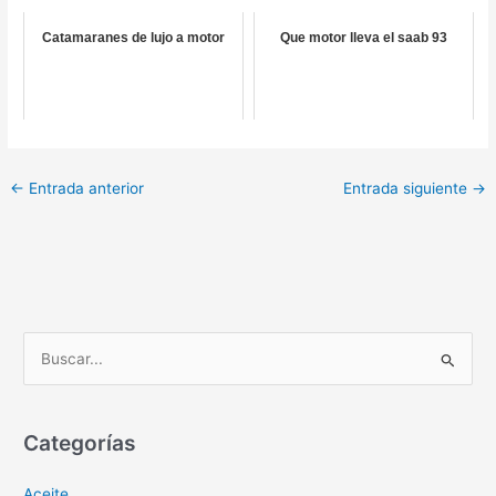
Catamaranes de lujo a motor
Que motor lleva el saab 93
←
Entrada anterior
Entrada siguiente
→
B
u
s
c
Categorías
a
Aceite
r