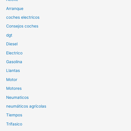
p
Arranque
o
coches electricos
r
Consejos coches
:
dgt
Diesel
Electrico
Gasolina
Llantas
Motor
Motores
Neumaticos
neumáticos agrícolas
Tiempos
Trifasico