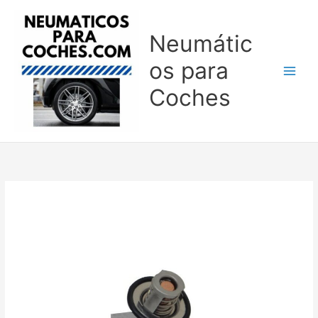
Ir
al
Neumátic
contenido
os para
Coches