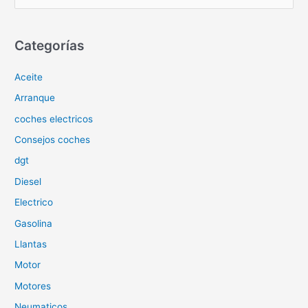
u
s
c
Categorías
a
Aceite
r
p
Arranque
o
coches electricos
r
Consejos coches
:
dgt
Diesel
Electrico
Gasolina
Llantas
Motor
Motores
Neumaticos