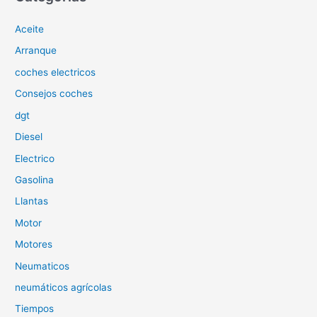
a
Aceite
r
p
Arranque
o
coches electricos
r
Consejos coches
:
dgt
Diesel
Electrico
Gasolina
Llantas
Motor
Motores
Neumaticos
neumáticos agrícolas
Tiempos