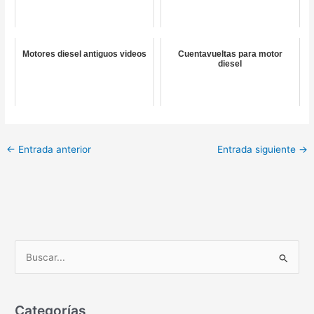
Motores diesel antiguos videos
Cuentavueltas para motor
diesel
←
Entrada anterior
Entrada siguiente
→
B
u
s
c
Categorías