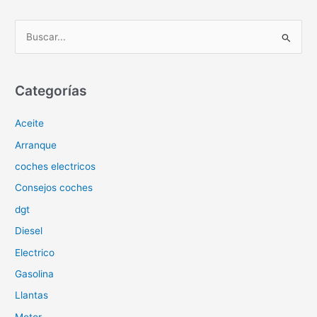
B
u
s
c
Categorías
a
Aceite
r
p
Arranque
o
coches electricos
r
Consejos coches
:
dgt
Diesel
Electrico
Gasolina
Llantas
Motor