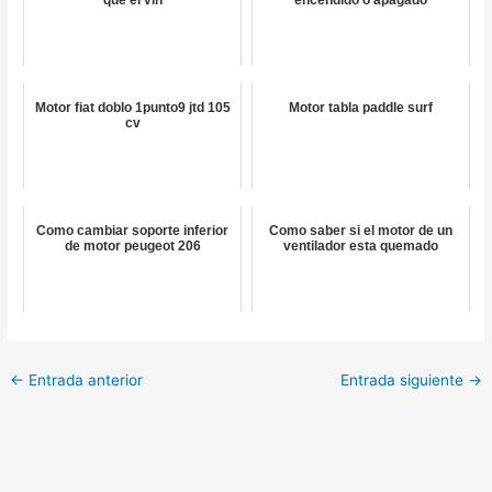
que el vin
encendido o apagado
Motor fiat doblo 1punto9 jtd 105
Motor tabla paddle surf
cv
Como cambiar soporte inferior
Como saber si el motor de un
de motor peugeot 206
ventilador esta quemado
←
Entrada anterior
Entrada siguiente
→