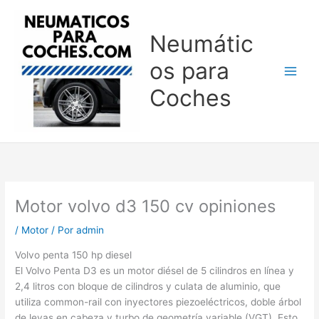
Ir
al
Neumátic
contenido
os para
Coches
Motor volvo d3 150 cv opiniones
/
Motor
/ Por
admin
Volvo penta 150 hp diesel
El Volvo Penta D3 es un motor diésel de 5 cilindros en línea y
2,4 litros con bloque de cilindros y culata de aluminio, que
utiliza common-rail con inyectores piezoeléctricos, doble árbol
de levas en cabeza y turbo de geometría variable (VGT). Esto