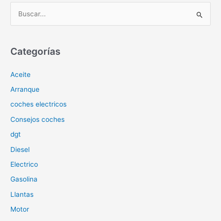
B
u
s
c
Categorías
a
Aceite
r
p
Arranque
o
coches electricos
r
Consejos coches
:
dgt
Diesel
Electrico
Gasolina
Llantas
Motor