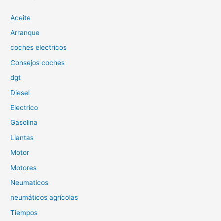
a
Aceite
r
p
Arranque
o
coches electricos
r
Consejos coches
:
dgt
Diesel
Electrico
Gasolina
Llantas
Motor
Motores
Neumaticos
neumáticos agrícolas
Tiempos