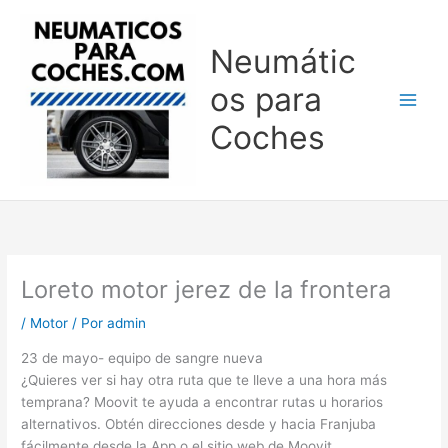
Ir
al
Neumátic
contenido
os para
Coches
Loreto motor jerez de la frontera
/
Motor
/ Por
admin
23 de mayo- equipo de sangre nueva
¿Quieres ver si hay otra ruta que te lleve a una hora más
temprana? Moovit te ayuda a encontrar rutas u horarios
alternativos. Obtén direcciones desde y hacia Franjuba
fácilmente desde la App o el sitio web de Moovit.