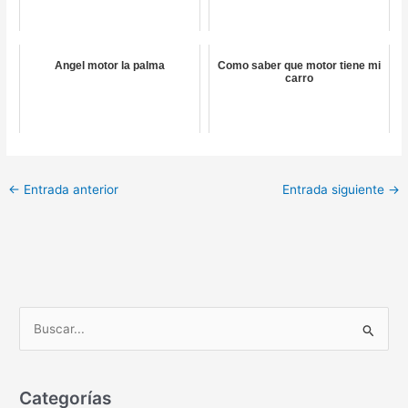
Angel motor la palma
Como saber que motor tiene mi
carro
←
Entrada anterior
Entrada siguiente
→
B
u
s
c
Categorías