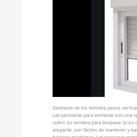
Deshazte de los temidos pesos vertical
Las persianas para ventanas son una op
cubrir su ventana para bloquear la luz 
elegante, son fáciles de mantener y bas