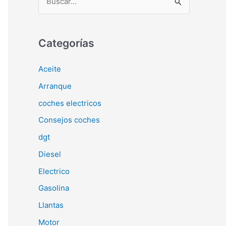
u
s
c
Categorías
a
Aceite
r
Arranque
p
o
coches electricos
r
Consejos coches
:
dgt
Diesel
Electrico
Gasolina
Llantas
Motor