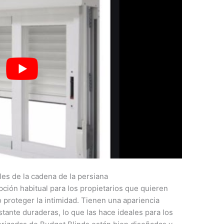
es de la cadena de la persiana
ción habitual para los propietarios que quieren
o proteger la intimidad. Tienen una apariencia
tante duraderas, lo que las hace ideales para los