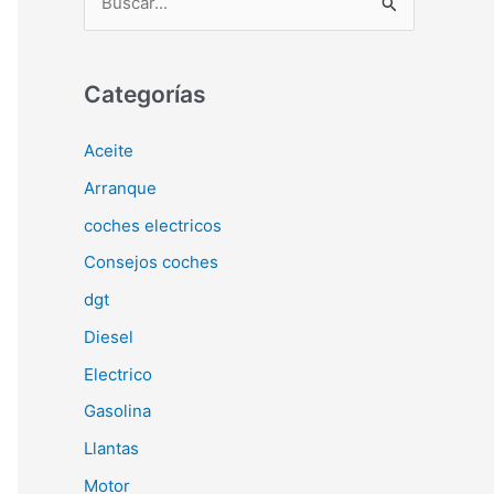
u
s
c
Categorías
a
Aceite
r
Arranque
p
o
coches electricos
r
Consejos coches
:
dgt
Diesel
Electrico
Gasolina
Llantas
Motor