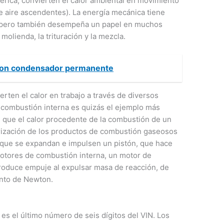
érica, convierten el calor ambiental en movimiento
e aire ascendentes). La energía mecánica tiene
e, pero también desempeña un papel en muchos
molienda, la trituración y la mezcla.
con condensador permanente
ten el calor en trabajo a través de diversos
combustión interna es quizás el ejemplo más
 que el calor procedente de la combustión de un
rización de los productos de combustión gaseosos
 que se expandan e impulsen un pistón, que hace
 motores de combustión interna, un motor de
roduce empuje al expulsar masa de reacción, de
ento de Newton.
s el último número de seis dígitos del VIN. Los