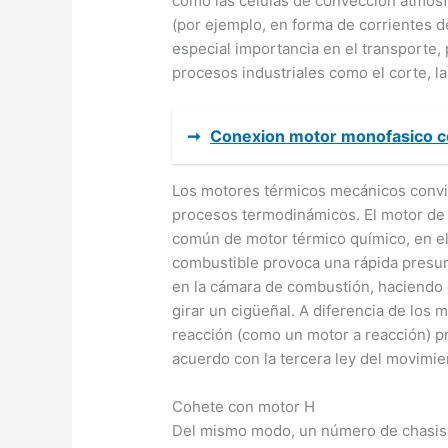
como las células de convección atmosf
(por ejemplo, en forma de corrientes d
especial importancia en el transport
procesos industriales como el corte, la 
➞
Conexion motor monofasico 
Los motores térmicos mecánicos convier
procesos termodinámicos. El motor de 
común de motor térmico químico, en el
combustible provoca una rápida presu
en la cámara de combustión, haciendo
girar un cigüeñal. A diferencia de los
reacción (como un motor a reacción) p
acuerdo con la tercera ley del movimi
Cohete con motor H
Del mismo modo, un número de chasis e