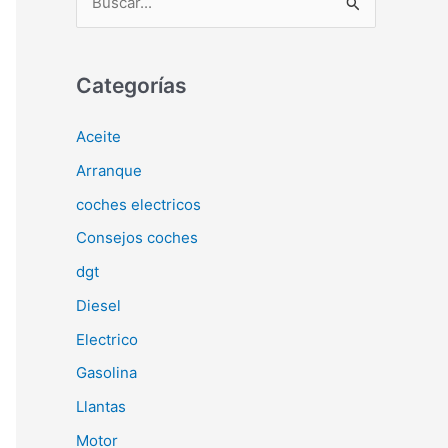
u
s
c
Categorías
a
Aceite
r
Arranque
p
o
coches electricos
r
Consejos coches
:
dgt
Diesel
Electrico
Gasolina
Llantas
Motor