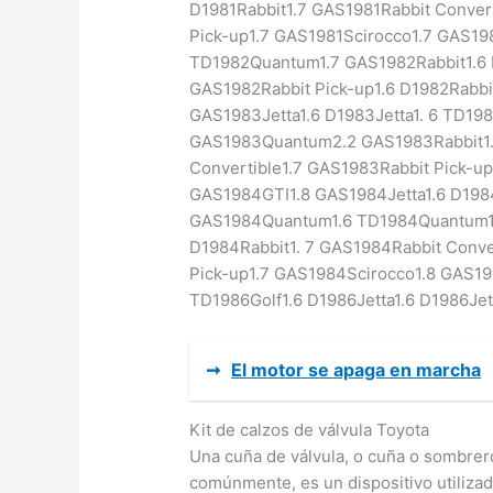
D1981Rabbit1.7 GAS1981Rabbit Convert
Pick-up1.7 GAS1981Scirocco1.7 GAS19
TD1982Quantum1.7 GAS1982Rabbit1.6 D
GAS1982Rabbit Pick-up1.6 D1982Rabbi
GAS1983Jetta1.6 D1983Jetta1. 6 TD1
GAS1983Quantum2.2 GAS1983Rabbit1.6
Convertible1.7 GAS1983Rabbit Pick-up
GAS1984GTI1.8 GAS1984Jetta1.6 D1984
GAS1984Quantum1.6 TD1984Quantum1
D1984Rabbit1. 7 GAS1984Rabbit Conve
Pick-up1.7 GAS1984Scirocco1.8 GAS198
TD1986Golf1.6 D1986Jetta1.6 D1986Jet
➞
El motor se apaga en marcha
Kit de calzos de válvula Toyota
Una cuña de válvula, o cuña o sombrer
comúnmente, es un dispositivo utilizado