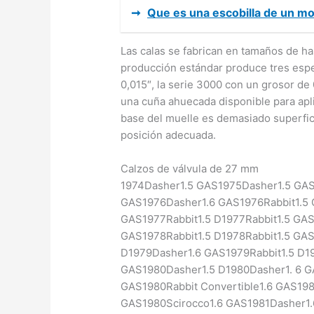
➞
Que es una escobilla de un mo
Las calas se fabrican en tamaños de ha
producción estándar produce tres esp
0,015″, la serie 3000 con un grosor de
una cuña ahuecada disponible para apli
base del muelle es demasiado superfici
posición adecuada.
Calzos de válvula de 27 mm
1974Dasher1.5 GAS1975Dasher1.5 GAS
GAS1976Dasher1.6 GAS1976Rabbit1.5 
GAS1977Rabbit1.5 D1977Rabbit1.5 GAS
GAS1978Rabbit1.5 D1978Rabbit1.5 GA
D1979Dasher1.6 GAS1979Rabbit1.5 D19
GAS1980Dasher1.5 D1980Dasher1. 6 GA
GAS1980Rabbit Convertible1.6 GAS1980
GAS1980Scirocco1.6 GAS1981Dasher1.6 