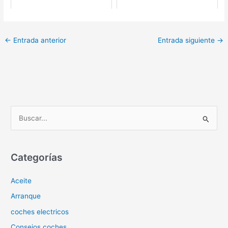
←
Entrada anterior
Entrada siguiente
→
B
u
s
c
Categorías
a
Aceite
r
p
Arranque
o
coches electricos
r
Consejos coches