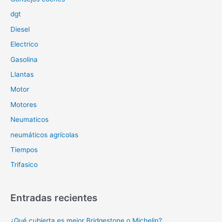
:
dgt
Diesel
Electrico
Gasolina
Llantas
Motor
Motores
Neumaticos
neumáticos agrícolas
Tiempos
Trifasico
Entradas recientes
¿Qué cubierta es mejor Bridgestone o Michelin?