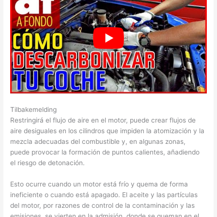
Tilbakemelding
Restringirá el flujo de aire en el motor, puede crear flujos de
aire desiguales en los cilindros que impiden la atomización y la
mezcla adecuadas del combustible y, en algunas zonas,
puede provocar la formación de puntos calientes, añadiendo
el riesgo de detonación.
Esto ocurre cuando un motor está frío y quema de forma
ineficiente o cuando está apagado. El aceite y las partículas
del motor, por razones de control de la contaminación y las
emisiones, se vierten en la admisión, donde se queman en el