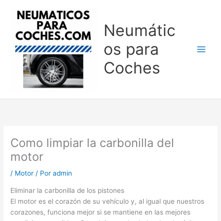
Ir
al
Neumátic
contenido
os para
Coches
Como limpiar la carbonilla del
motor
/
Motor
/ Por
admin
Eliminar la carbonilla de los pistones
El motor es el corazón de su vehículo y, al igual que nuestros
corazones, funciona mejor si se mantiene en las mejores