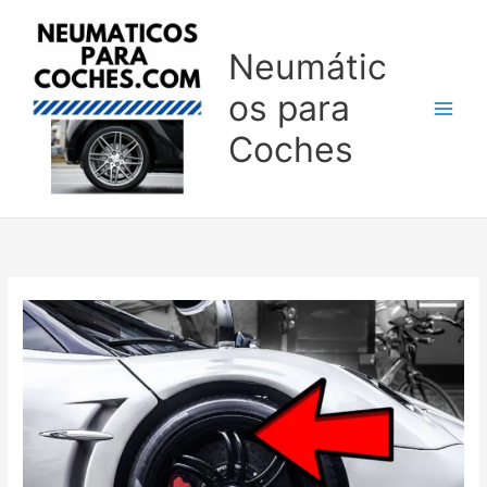
Ir
al
Neumátic
contenido
os para
Coches