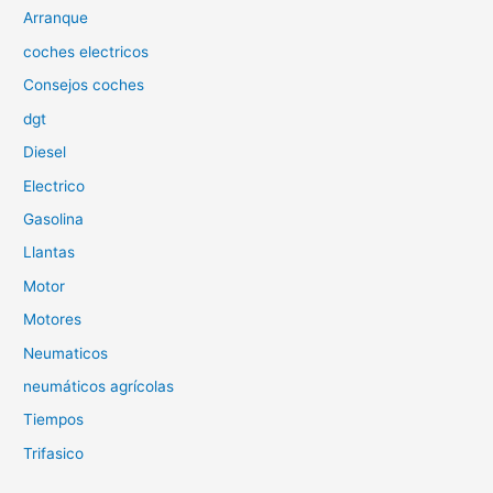
p
Arranque
o
coches electricos
r
Consejos coches
:
dgt
Diesel
Electrico
Gasolina
Llantas
Motor
Motores
Neumaticos
neumáticos agrícolas
Tiempos
Trifasico