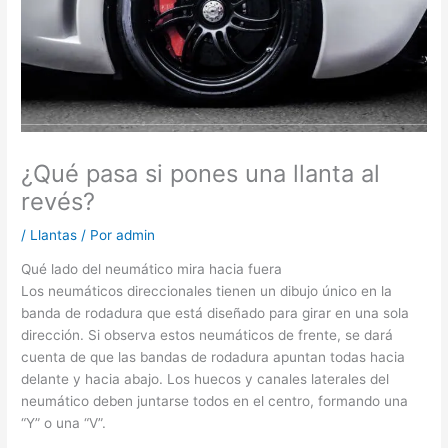
¿Qué pasa si pones una llanta al
revés?
/
Llantas
/ Por
admin
Qué lado del neumático mira hacia fuera
Los neumáticos direccionales tienen un dibujo único en la
banda de rodadura que está diseñado para girar en una sola
dirección. Si observa estos neumáticos de frente, se dará
cuenta de que las bandas de rodadura apuntan todas hacia
delante y hacia abajo. Los huecos y canales laterales del
neumático deben juntarse todos en el centro, formando una
“Y” o una “V”.