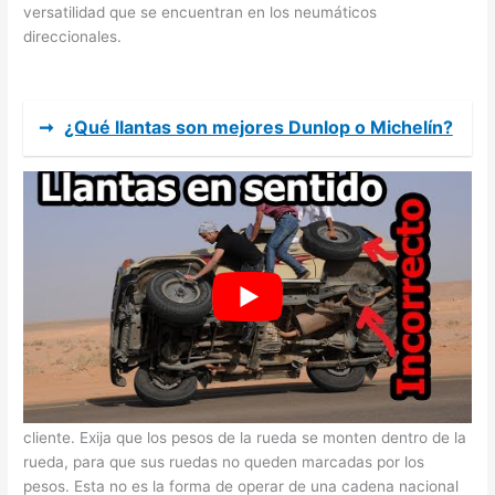
versatilidad que se encuentran en los neumáticos
direccionales.
➞
¿Qué llantas son mejores Dunlop o Michelín?
Mi neumático dice dentro en el exterior
Exija la satisfacción del cliente, en lugar de la humillación del
cliente. Exija que los pesos de la rueda se monten dentro de la
rueda, para que sus ruedas no queden marcadas por los
pesos. Esta no es la forma de operar de una cadena nacional