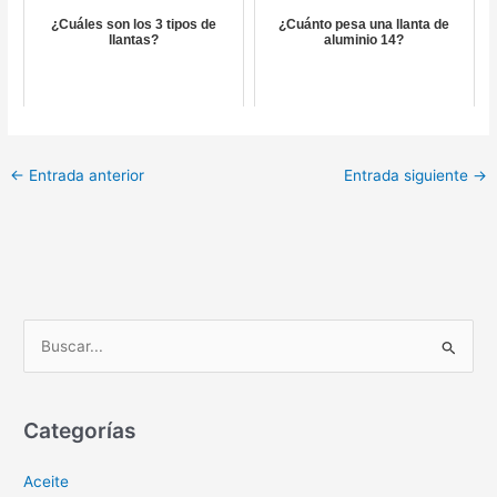
¿Cuáles son los 3 tipos de
¿Cuánto pesa una llanta de
llantas?
aluminio 14?
←
Entrada anterior
Entrada siguiente
→
B
u
s
c
Categorías
a
Aceite
r