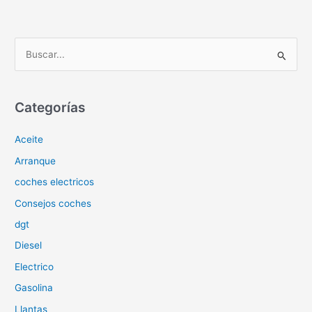
B
u
s
c
Categorías
a
Aceite
r
p
Arranque
o
coches electricos
r
Consejos coches
:
dgt
Diesel
Electrico
Gasolina
Llantas