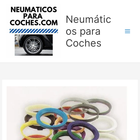
Ir
al
Neumátic
contenido
os para
Coches