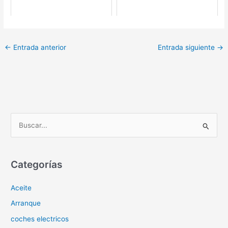
←
Entrada anterior
Entrada siguiente
→
B
u
s
c
Categorías
a
Aceite
r
p
Arranque
o
coches electricos