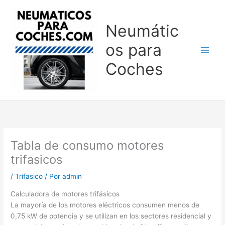
Ir
al
Neumátic
contenido
os para
Coches
Tabla de consumo motores
trifasicos
/
Trifasico
/ Por
admin
Calculadora de motores trifásicos
La mayoría de los motores eléctricos consumen menos de
0,75 kW de potencia y se utilizan en los sectores residencial y