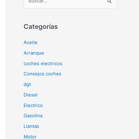
u
s
c
Categorías
a
Aceite
r
Arranque
p
o
coches electricos
r
Consejos coches
:
dgt
Diesel
Electrico
Gasolina
Llantas
Motor