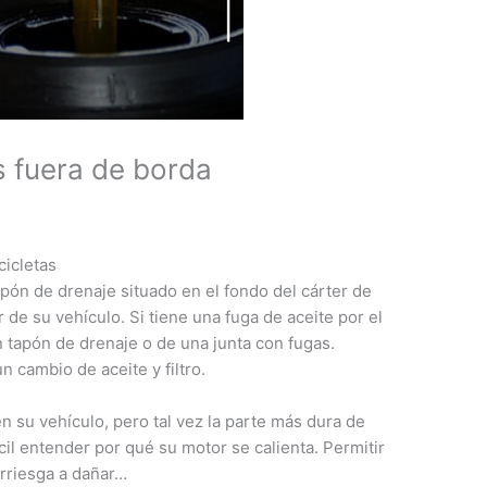
s fuera de borda
cicletas
tapón de drenaje situado en el fondo del cárter de
r de su vehículo. Si tiene una fuga de aceite por el
n tapón de drenaje o de una junta con fugas.
 cambio de aceite y filtro.
 su vehículo, pero tal vez la parte más dura de
cil entender por qué su motor se calienta. Permitir
arriesga a dañar…