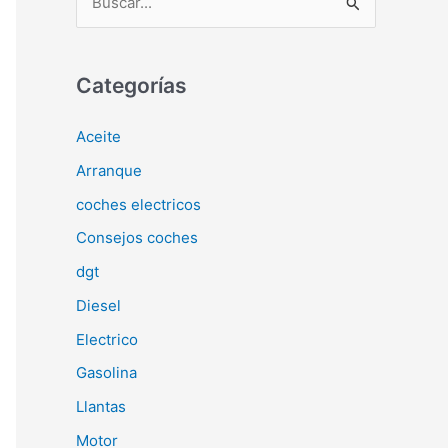
u
s
c
Categorías
a
Aceite
r
Arranque
p
o
coches electricos
r
Consejos coches
:
dgt
Diesel
Electrico
Gasolina
Llantas
Motor