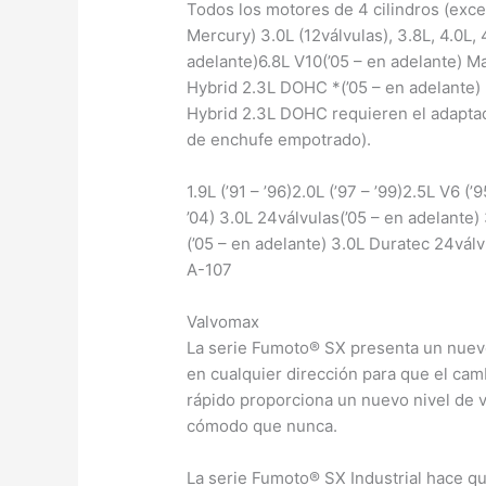
Todos los motores de 4 cilindros (exc
Mercury) 3.0L (12válvulas), 3.8L, 4.0L, 4
adelante)6.8L V10(’05 – en adelante) 
Hybrid 2.3L DOHC *(’05 – en adelante)
Hybrid 2.3L DOHC requieren el adaptado
de enchufe empotrado).
1.9L (’91 – ’96)2.0L (’97 – ’99)2.5L V6 (
’04) 3.0L 24válvulas(’05 – en adelante
(’05 – en adelante) 3.0L Duratec 24vál
A-107
Valvomax
La serie Fumoto® SX presenta un nuevo
en cualquier dirección para que el cam
rápido proporciona un nuevo nivel de v
cómodo que nunca.
La serie Fumoto® SX Industrial hace 