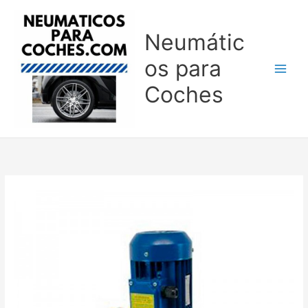
Ir
al
Neumátic
contenido
os para
Coches