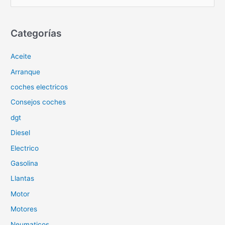
u
s
c
Categorías
a
Aceite
r
p
Arranque
o
coches electricos
r
Consejos coches
:
dgt
Diesel
Electrico
Gasolina
Llantas
Motor
Motores
Neumaticos