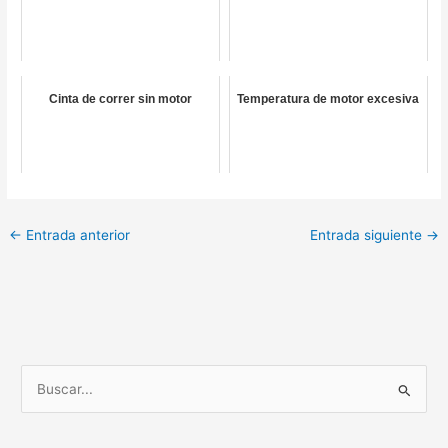
Cinta de correr sin motor
Temperatura de motor excesiva
←
Entrada anterior
Entrada siguiente
→
B
u
s