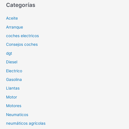
c
Categorías
a
Aceite
r
p
Arranque
o
coches electricos
r
Consejos coches
:
dgt
Diesel
Electrico
Gasolina
Llantas
Motor
Motores
Neumaticos
neumáticos agrícolas