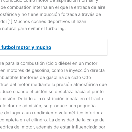
én conocido como motor de aspiración normal, y
de combustión interna en el que la entrada de aire
sférica y no tiene inducción forzada a través de
dor[1] Muchos coches deportivos utilizan
atural para evitar el turbo lag.
o fútbol motor y mucho
ire para la combustión (ciclo diésel en un motor
o en motores de gasolina, como la inyección directa
mbustible (motores de gasolina de ciclo Otto
indros del motor mediante la presión atmosférica que
roduce cuando el pistón se desplaza hacia el punto
misión. Debido a la restricción innata en el tracto
 colector de admisión, se produce una pequeña
que da lugar a un rendimiento volumétrico inferior al
ompleta en el cilindro. La densidad de la carga de
 teórica del motor, además de estar influenciada por