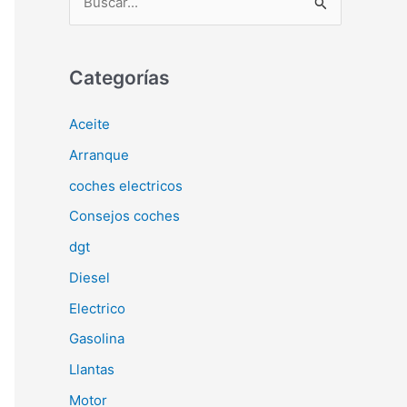
u
s
c
Categorías
a
Aceite
r
Arranque
p
o
coches electricos
r
Consejos coches
:
dgt
Diesel
Electrico
Gasolina
Llantas
Motor