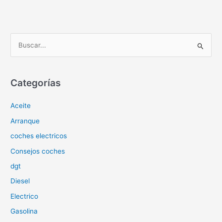
B
u
s
c
Categorías
a
Aceite
r
p
Arranque
o
coches electricos
r
Consejos coches
:
dgt
Diesel
Electrico
Gasolina