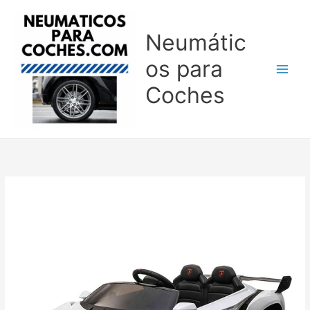
Ir
al
Neumátic
contenido
os para
Coches