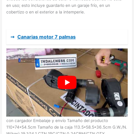
en uso; esto incluye guardarlo en un garaje frío, en un
cobertizo o en el exterior a la intemperie.
➞
Canarias motor 7 palmas
Power wheels wild thing coche de juguete eléctrico para niños
Capacidad de carga: 30kg 14.Motor: 2*35W Batería: 1*12V
con cargador Embalaje y envío Tamaño del producto
110*74*54.5cm Tamaño de la caja 113.5*58.5*36.5cm G.W./N.
W(kgs) 19.1/14.1 CTN 1PC/CTN 0.24CBM/CTN QTY