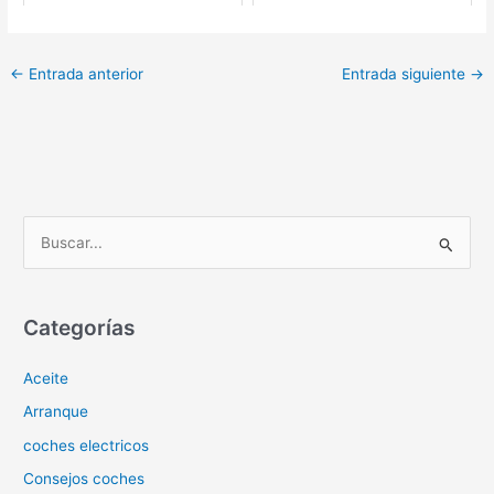
←
Entrada anterior
Entrada siguiente
→
B
u
s
c
Categorías
a
Aceite
r
p
Arranque
o
coches electricos
r
Consejos coches