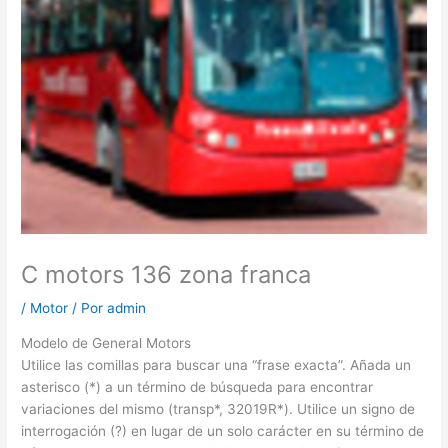
C motors 136 zona franca
/
Motor
/ Por
admin
Modelo de General Motors
Utilice las comillas para buscar una “frase exacta”. Añada un
asterisco (*) a un término de búsqueda para encontrar
variaciones del mismo (transp*, 32019R*). Utilice un signo de
interrogación (?) en lugar de un solo carácter en su término de