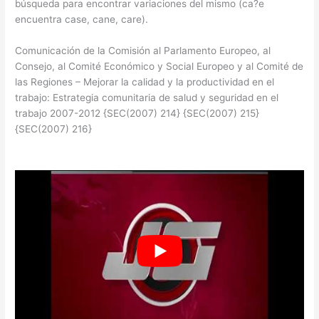
búsqueda para encontrar variaciones del mismo (ca?e
encuentra case, cane, care).
Comunicación de la Comisión al Parlamento Europeo, al
Consejo, al Comité Económico y Social Europeo y al Comité de
las Regiones – Mejorar la calidad y la productividad en el
trabajo: Estrategia comunitaria de salud y seguridad en el
trabajo 2007-2012 {SEC(2007) 214} {SEC(2007) 215}
{SEC(2007) 216}