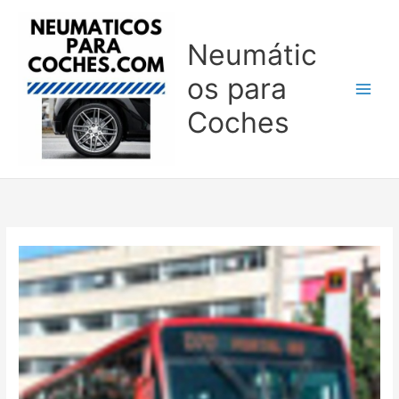
Ir
al
Neumátic
contenido
os para
Coches