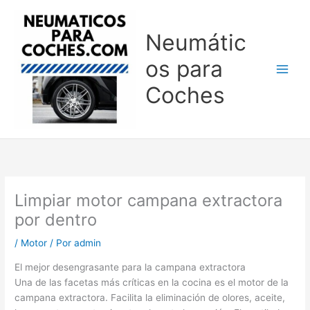
Ir
al
Neumátic
contenido
os para
Coches
Limpiar motor campana extractora
por dentro
/
Motor
/ Por
admin
El mejor desengrasante para la campana extractora
Una de las facetas más críticas en la cocina es el motor de la
campana extractora. Facilita la eliminación de olores, aceite,