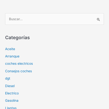
B
u
s
c
Categorías
a
Aceite
r
p
Arranque
o
coches electricos
r
Consejos coches
:
dgt
Diesel
Electrico
Gasolina
Llantas