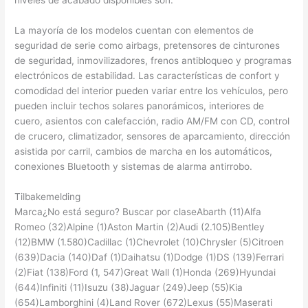
niveles de acabado disponibles son:
La mayoría de los modelos cuentan con elementos de
seguridad de serie como airbags, pretensores de cinturones
de seguridad, inmovilizadores, frenos antibloqueo y programas
electrónicos de estabilidad. Las características de confort y
comodidad del interior pueden variar entre los vehículos, pero
pueden incluir techos solares panorámicos, interiores de
cuero, asientos con calefacción, radio AM/FM con CD, control
de crucero, climatizador, sensores de aparcamiento, dirección
asistida por carril, cambios de marcha en los automáticos,
conexiones Bluetooth y sistemas de alarma antirrobo.
Tilbakemelding
Marca¿No está seguro? Buscar por claseAbarth (11)Alfa
Romeo (32)Alpine (1)Aston Martin (2)Audi (2.105)Bentley
(12)BMW (1.580)Cadillac (1)Chevrolet (10)Chrysler (5)Citroen
(639)Dacia (140)Daf (1)Daihatsu (1)Dodge (1)DS (139)Ferrari
(2)Fiat (138)Ford (1, 547)Great Wall (1)Honda (269)Hyundai
(644)Infiniti (11)Isuzu (38)Jaguar (249)Jeep (55)Kia
(654)Lamborghini (4)Land Rover (672)Lexus (55)Maserati