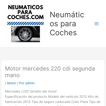
Ir
al
Neumátic
contenido
os para
Coches
Motor mercedes 220 cdi segunda
mano
/
Motor
/ Por
admin
Mercedes c220 tamaño del motor
Especificación del producto Modelo del vehículo 2013 Año de
fabricación 2013 Tipo de seguro caducado Color Plata Tipo de