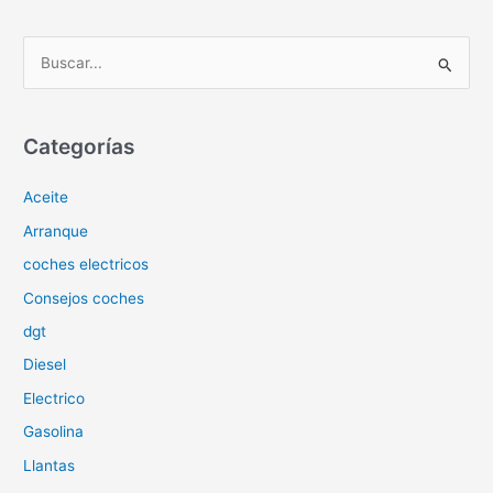
B
u
s
c
Categorías
a
Aceite
r
p
Arranque
o
coches electricos
r
Consejos coches
:
dgt
Diesel
Electrico
Gasolina
Llantas