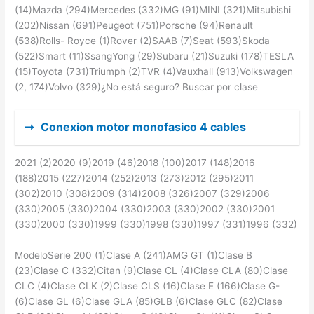
(14)Mazda (294)Mercedes (332)MG (91)MINI (321)Mitsubishi
(202)Nissan (691)Peugeot (751)Porsche (94)Renault
(538)Rolls- Royce (1)Rover (2)SAAB (7)Seat (593)Skoda
(522)Smart (11)SsangYong (29)Subaru (21)Suzuki (178)TESLA
(15)Toyota (731)Triumph (2)TVR (4)Vauxhall (913)Volkswagen
(2, 174)Volvo (329)¿No está seguro? Buscar por clase
➞
Conexion motor monofasico 4 cables
2021 (2)2020 (9)2019 (46)2018 (100)2017 (148)2016
(188)2015 (227)2014 (252)2013 (273)2012 (295)2011
(302)2010 (308)2009 (314)2008 (326)2007 (329)2006
(330)2005 (330)2004 (330)2003 (330)2002 (330)2001
(330)2000 (330)1999 (330)1998 (330)1997 (331)1996 (332)
ModeloSerie 200 (1)Clase A (241)AMG GT (1)Clase B
(23)Clase C (332)Citan (9)Clase CL (4)Clase CLA (80)Clase
CLC (4)Clase CLK (2)Clase CLS (16)Clase E (166)Clase G-
(6)Clase GL (6)Clase GLA (85)GLB (6)Clase GLC (82)Clase