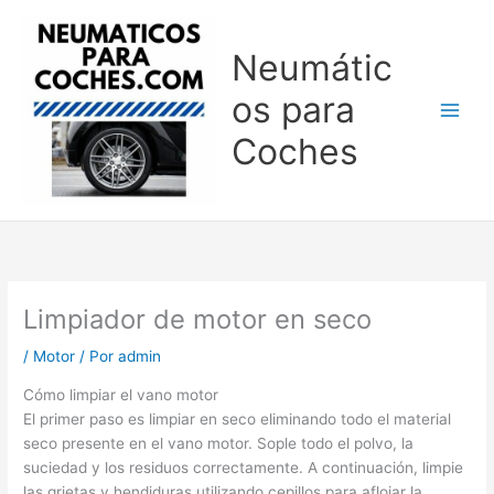
Ir
al
Neumátic
contenido
os para
Coches
Limpiador de motor en seco
/
Motor
/ Por
admin
Cómo limpiar el vano motor
El primer paso es limpiar en seco eliminando todo el material
seco presente en el vano motor. Sople todo el polvo, la
suciedad y los residuos correctamente. A continuación, limpie
las grietas y hendiduras utilizando cepillos para aflojar la