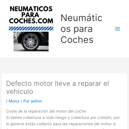
Ir
al
Neumátic
contenido
os para
Coches
Defecto motor lleve a reparar el
vehiculo
/
Motor
/ Por
admin
Coste de la reparación del motor del coche
Si tienes cobertura a todo riesgo y cobertura por colisión, por
lo general estás cubierto para las reparaciones del motor si