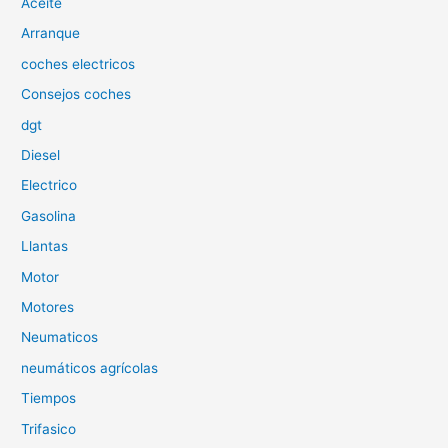
Aceite
r
p
Arranque
o
coches electricos
r
Consejos coches
:
dgt
Diesel
Electrico
Gasolina
Llantas
Motor
Motores
Neumaticos
neumáticos agrícolas
Tiempos
Trifasico