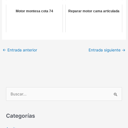
Motor montesa cota 74
Reparar motor cama articulada
←
Entrada anterior
Entrada siguiente
→
B
u
s
c
Categorías
a