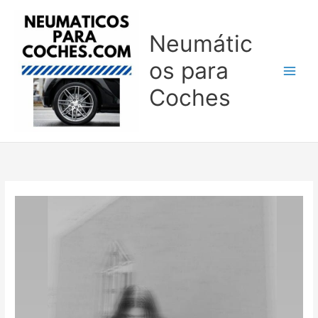
Ir
al
Neumátic
contenido
os para
Coches