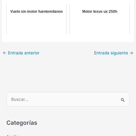
Vuelo sin motor fuentemilanos
Motor lexus ux 250h
←
Entrada anterior
Entrada siguiente
→
B
u
s
c
Categorías
a