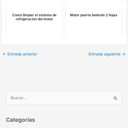
Como limpiar el sistema de
Motor puerta batiente 2 hojas
refrigeracion del motor
←
Entrada anterior
Entrada siguiente
→
B
u
s
c
Categorías
a