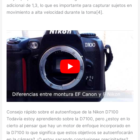
adicional de 1,3, lo que es importante para capturar sujetos en
movimiento a alta velocidad durante la toma[4].
Consejo rápido sobre el autoenfoque de la Nikon D7100
Todavía estoy aprendiendo sobre la D7100, pero ¿estoy en lo
cierto al pensar que hay un motor de enfoque incorporado en
la D7100 lo que significa que estos objetivos se autoenfocarán
en la cámara? ¿O estoy sacando conclusiones precipitadas?