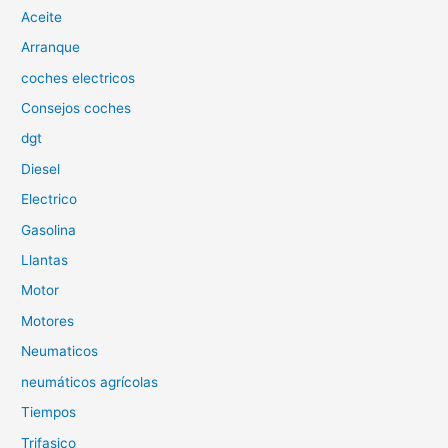
Aceite
r
p
Arranque
o
coches electricos
r
Consejos coches
:
dgt
Diesel
Electrico
Gasolina
Llantas
Motor
Motores
Neumaticos
neumáticos agrícolas
Tiempos
Trifasico