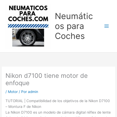
Ir
al
Neumátic
contenido
os para
Coches
Nikon d7100 tiene motor de
enfoque
/
Motor
/ Por
admin
TUTORIAL | Compatibilidad de los objetivos de la Nikon D7100
– Montura F de Nikon
La Nikon D7100 es un modelo de cámara digital réflex de lente