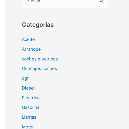
u
s
c
Categorías
a
Aceite
r
Arranque
p
o
coches electricos
r
Consejos coches
:
dgt
Diesel
Electrico
Gasolina
Llantas
Motor