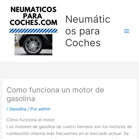
Ir
al
Neumátic
contenido
os para
Coches
Como funciona un motor de
gasolina
/
Gasolina
/ Por
admin
Cómo funciona el motor
Los motores de gasolina de cuatro tiempos son los motores de
combustión interna más frecuentes en el mercado actual. Se