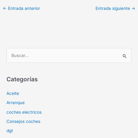
←
Entrada anterior
Entrada siguiente
→
B
u
s
c
Categorías
a
Aceite
r
p
Arranque
o
coches electricos
r
Consejos coches
:
dgt