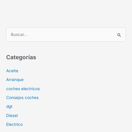
B
u
s
c
Categorías
a
Aceite
r
p
Arranque
o
coches electricos
r
Consejos coches
:
dgt
Diesel
Electrico