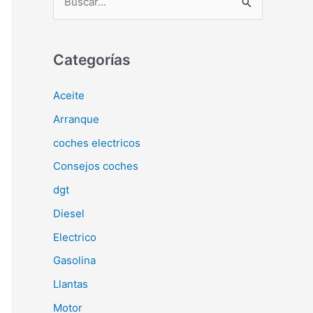
u
s
c
Categorías
a
Aceite
r
Arranque
p
o
coches electricos
r
Consejos coches
:
dgt
Diesel
Electrico
Gasolina
Llantas
Motor