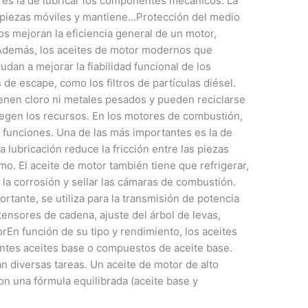
 es la de lubricar los componentes mecánicos. La
as piezas móviles y mantiene…Protección del medio
 mejoran la eficiencia general de un motor,
 Además, los aceites de motor modernos que
dan a mejorar la fiabilidad funcional de los
de escape, como los filtros de partículas diésel.
ienen cloro ni metales pesados y pueden reciclarse
otegen los recursos. En los motores de combustión,
 funciones. Una de las más importantes es la de
 lubricación reduce la fricción entre las piezas
mo. El aceite de motor también tiene que refrigerar,
 la corrosión y sellar las cámaras de combustión.
rtante, se utiliza para la transmisión de potencia
tensores de cadena, ajuste del árbol de levas,
rEn función de su tipo y rendimiento, los aceites
ntes aceites base o compuestos de aceite base.
an diversas tareas. Un aceite de motor de alto
n una fórmula equilibrada (aceite base y