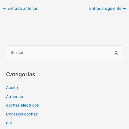
←
Entrada anterior
Entrada siguiente
→
B
u
s
c
Categorías
a
Aceite
r
p
Arranque
o
coches electricos
r
Consejos coches
:
dgt