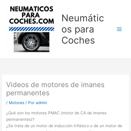
Ir
al
Neumátic
contenido
os para
Coches
Videos de motores de imanes
permanentes
/
Motores
/ Por
admin
¿Qué son los motores PMAC (motor de CA de imanes
permanentes)?
¿Se trata de un motor de inducción trifásico o de un motor de