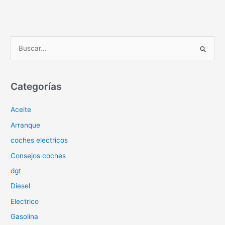
B
u
s
c
Categorías
a
Aceite
r
p
Arranque
o
coches electricos
r
Consejos coches
:
dgt
Diesel
Electrico
Gasolina