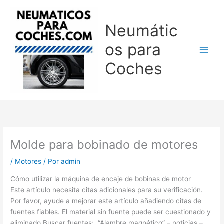
Ir
al
Neumátic
contenido
os para
Coches
Molde para bobinado de motores
/
Motores
/ Por
admin
Cómo utilizar la máquina de encaje de bobinas de motor
Este artículo necesita citas adicionales para su verificación.
Por favor, ayude a mejorar este artículo añadiendo citas de
fuentes fiables. El material sin fuente puede ser cuestionado y
eliminado.Buscar fuentes: “Alambre magnético” – noticias –