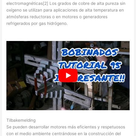
electromagnéticas[2] Los grados de cobre de alta pureza sin
oxígeno se utilizan para aplicaciones de alta temperatura en
atmósferas reductoras o en motores o generadores
refrigerados por gas hidrógeno.
Tilbakemelding
Se pueden desarrollar motores más eficientes y respetuosos
con el medio ambiente centrándose en la construcción del