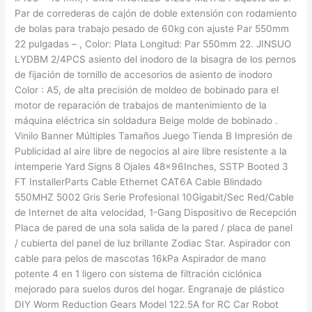
Par de correderas de cajón de doble extensión con rodamiento
de bolas para trabajo pesado de 60kg con ajuste Par 550mm
22 pulgadas – , Color: Plata Longitud: Par 550mm 22. JINSUO
LYDBM 2/4PCS asiento del inodoro de la bisagra de los pernos
de fijación de tornillo de accesorios de asiento de inodoro
Color : A5, de alta precisión de moldeo de bobinado para el
motor de reparación de trabajos de mantenimiento de la
máquina eléctrica sin soldadura Beige molde de bobinado .
Vinilo Banner Múltiples Tamaños Juego Tienda B Impresión de
Publicidad al aire libre de negocios al aire libre resistente a la
intemperie Yard Signs 8 Ojales 48x96Inches, SSTP Booted 3
FT InstallerParts Cable Ethernet CAT6A Cable Blindado
550MHZ 5002 Gris Serie Profesional 10Gigabit/Sec Red/Cable
de Internet de alta velocidad, 1-Gang Dispositivo de Recepción
Placa de pared de una sola salida de la pared / placa de panel
/ cubierta del panel de luz brillante Zodiac Star. Aspirador con
cable para pelos de mascotas 16kPa Aspirador de mano
potente 4 en 1 ligero con sistema de filtración ciclónica
mejorado para suelos duros del hogar. Engranaje de plástico
DIY Worm Reduction Gears Model 122.5A for RC Car Robot