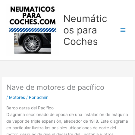
Ir
al
Neumátic
contenido
os para
Coches
Nave de motores de pacífico
/
Motores
/ Por
admin
Barco garza del Pacífico
Diagrama seccionado de época de una instalación de máquina
de vapor de triple expansión, alrededor de 1918. Este diagrama
en particular ilustra las posibles ubicaciones de corte del
motor, después de que el desastre del Lusitania y otros