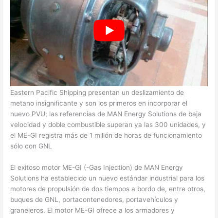
Pacific power group marine
Los motores ME-GI para la serie de buques de carga de
Eastern Pacific Shipping presentan un deslizamiento de
metano insignificante y son los primeros en incorporar el
nuevo PVU; las referencias de MAN Energy Solutions de baja
velocidad y doble combustible superan ya las 300 unidades, y
el ME-GI registra más de 1 millón de horas de funcionamiento
sólo con GNL
El exitoso motor ME-GI (-Gas Injection) de MAN Energy
Solutions ha establecido un nuevo estándar industrial para los
motores de propulsión de dos tiempos a bordo de, entre otros,
buques de GNL, portacontenedores, portavehículos y
graneleros. El motor ME-GI ofrece a los armadores y