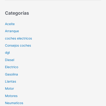
s
c
Categorías
a
Aceite
r
p
Arranque
o
coches electricos
r
Consejos coches
:
dgt
Diesel
Electrico
Gasolina
Llantas
Motor
Motores
Neumaticos