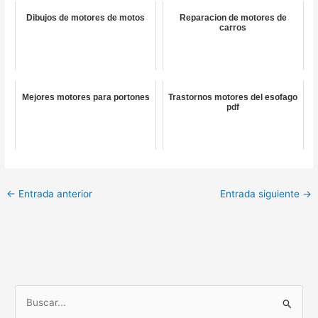
Dibujos de motores de motos
Reparacion de motores de
carros
Mejores motores para portones
Trastornos motores del esofago
pdf
←
Entrada anterior
Entrada siguiente
→
B
u