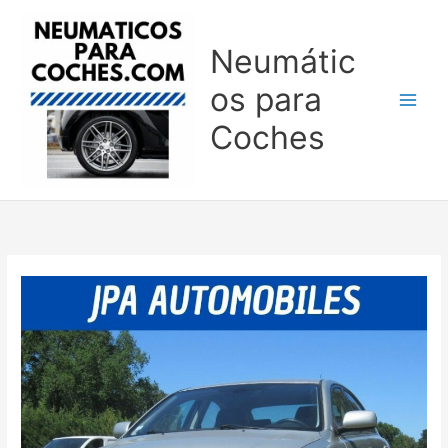
Ir
al
Neumátic
contenido
os para
Coches