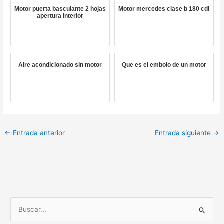
Motor puerta basculante 2 hojas
Motor mercedes clase b 180 cdi
apertura interior
Aire acondicionado sin motor
Que es el embolo de un motor
←
Entrada anterior
Entrada siguiente
→
B
u