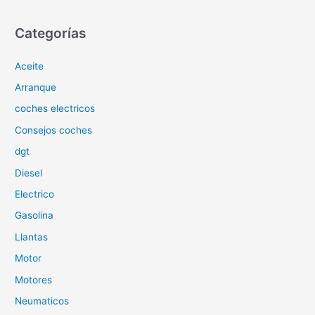
s
c
Categorías
a
Aceite
r
p
Arranque
o
coches electricos
r
Consejos coches
:
dgt
Diesel
Electrico
Gasolina
Llantas
Motor
Motores
Neumaticos