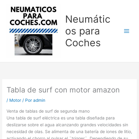
Ir
al
Neumátic
contenido
os para
Coches
Tabla de surf con motor amazon
/
Motor
/ Por
admin
Venta de tablas de surf de segunda mano
Una tabla de surf eléctrica es una tabla diseñada para
deslizarse sobre el agua alcanzando grandes velocidades sin
necesidad de olas. Se alimenta de una batería de iones de litio,
activando el chorro al pulsar el ¨trigger¨. Dependiendo de su