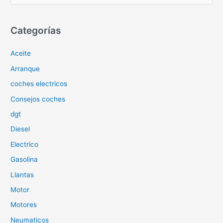
s
c
Categorías
a
Aceite
r
p
Arranque
o
coches electricos
r
Consejos coches
:
dgt
Diesel
Electrico
Gasolina
Llantas
Motor
Motores
Neumaticos