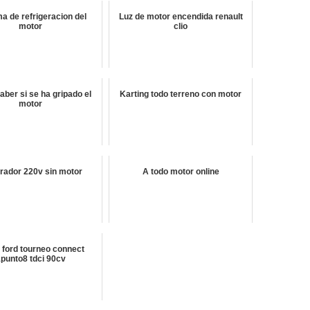
a de refrigeracion del
Luz de motor encendida renault
motor
clio
ber si se ha gripado el
Karting todo terreno con motor
motor
rador 220v sin motor
A todo motor online
 ford tourneo connect
punto8 tdci 90cv