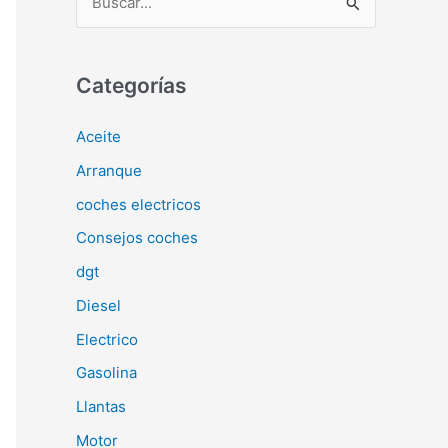
u
s
c
Categorías
a
Aceite
r
Arranque
p
o
coches electricos
r
Consejos coches
:
dgt
Diesel
Electrico
Gasolina
Llantas
Motor