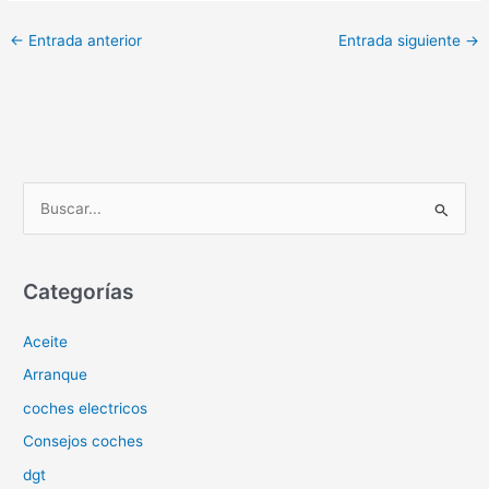
←
Entrada anterior
Entrada siguiente
→
B
u
s
c
Categorías
a
Aceite
r
p
Arranque
o
coches electricos
r
Consejos coches
:
dgt