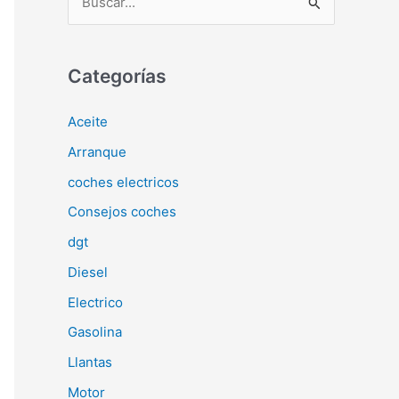
u
s
c
Categorías
a
Aceite
r
Arranque
p
o
coches electricos
r
Consejos coches
:
dgt
Diesel
Electrico
Gasolina
Llantas
Motor