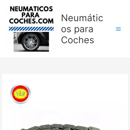
Ir
al
Neumátic
contenido
os para
Coches