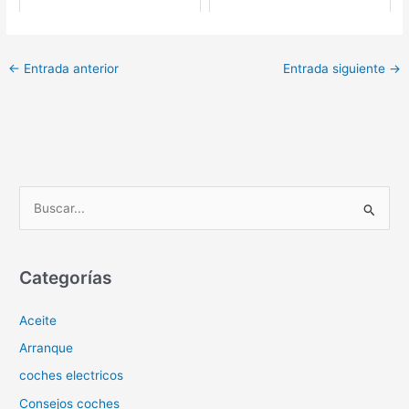
←
Entrada anterior
Entrada siguiente
→
B
u
s
c
Categorías
a
Aceite
r
p
Arranque
o
coches electricos
r
Consejos coches