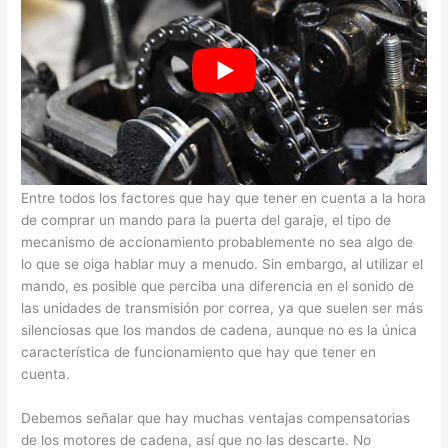
Ventajas y desventajas de la correa de distribución frente a la
cadena de distribución
Entre todos los factores que hay que tener en cuenta a la hora
de comprar un mando para la puerta del garaje, el tipo de
mecanismo de accionamiento probablemente no sea algo de
lo que se oiga hablar muy a menudo. Sin embargo, al utilizar el
mando, es posible que perciba una diferencia en el sonido de
las unidades de transmisión por correa, ya que suelen ser más
silenciosas que los mandos de cadena, aunque no es la única
característica de funcionamiento que hay que tener en
cuenta.
Debemos señalar que hay muchas ventajas compensatorias
de los motores de cadena, así que no las descarte. No