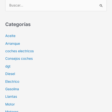
B
u
s
c
Categorías
a
Aceite
r
p
Arranque
o
coches electricos
r
Consejos coches
:
dgt
Diesel
Electrico
Gasolina
Llantas
Motor
Motores