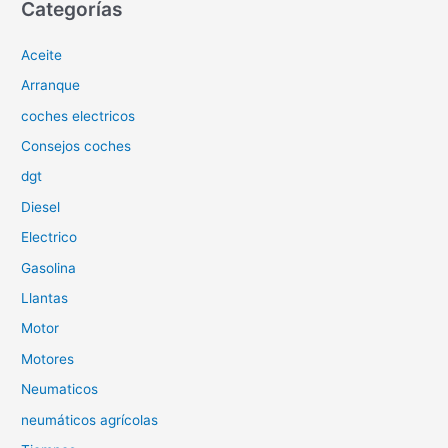
c
Categorías
a
Aceite
r
p
Arranque
o
coches electricos
r
Consejos coches
:
dgt
Diesel
Electrico
Gasolina
Llantas
Motor
Motores
Neumaticos
neumáticos agrícolas