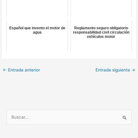
Español que invento el motor de
Reglamento seguro obligatorio
agua
responsabilidad civil circulación
vehículos motor
←
Entrada anterior
Entrada siguiente
→
B
u
s