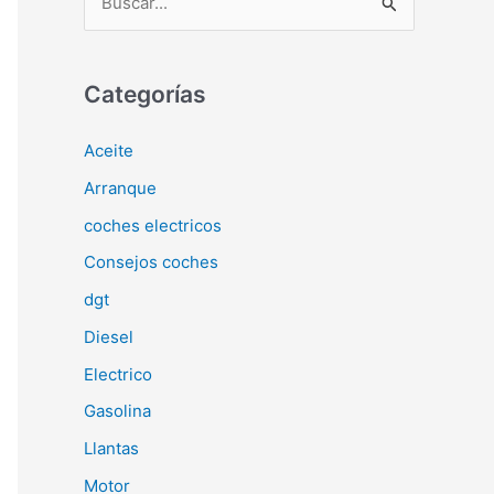
u
s
c
Categorías
a
Aceite
r
Arranque
p
o
coches electricos
r
Consejos coches
:
dgt
Diesel
Electrico
Gasolina
Llantas
Motor