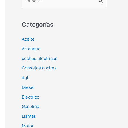
u
s
c
Categorías
a
Aceite
r
Arranque
p
o
coches electricos
r
Consejos coches
:
dgt
Diesel
Electrico
Gasolina
Llantas
Motor