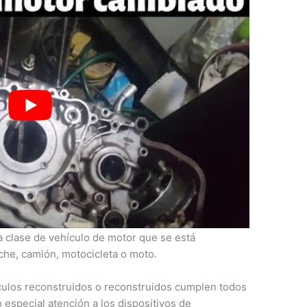
econstruidos (buggies o hot rods) deben cumplir
la clase de vehículo de motor que se está
he, camión, motocicleta o moto.
ulos reconstruidos o reconstruidos cumplen todos
 especial atención a los dispositivos de