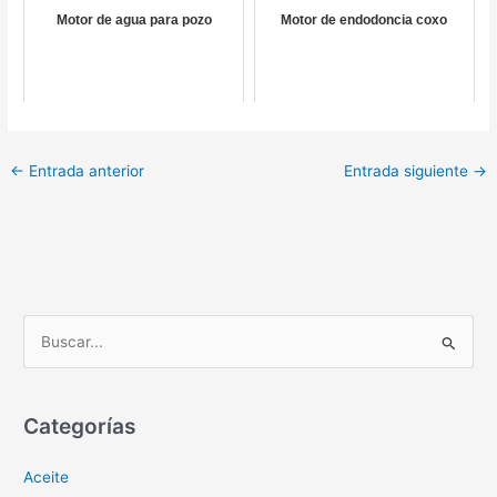
Motor de agua para pozo
Motor de endodoncia coxo
←
Entrada anterior
Entrada siguiente
→
B
u
s
c
Categorías
a
Aceite
r