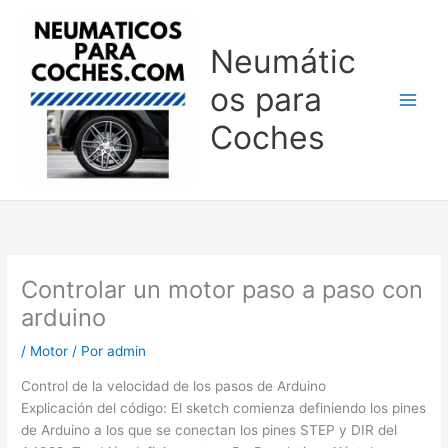
Ir
al
Neumátic
contenido
os para
Coches
Controlar un motor paso a paso con
arduino
/
Motor
/ Por
admin
Control de la velocidad de los pasos de Arduino
Explicación del código: El sketch comienza definiendo los pines
de Arduino a los que se conectan los pines STEP y DIR del