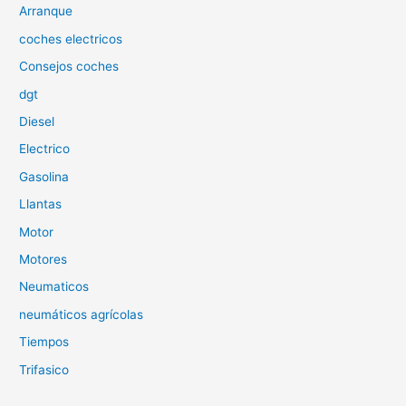
p
Arranque
o
coches electricos
r
Consejos coches
:
dgt
Diesel
Electrico
Gasolina
Llantas
Motor
Motores
Neumaticos
neumáticos agrícolas
Tiempos
Trifasico