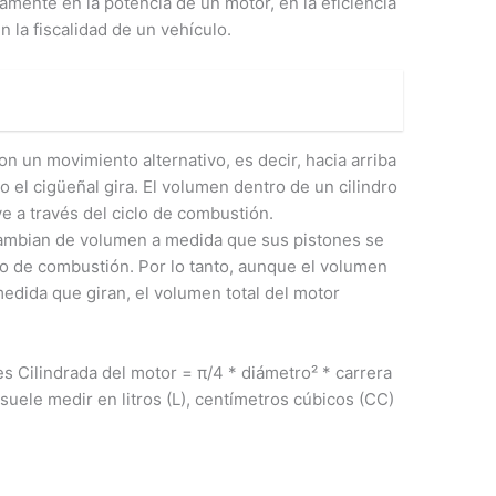
tamente en la potencia de un motor, en la eficiencia
n la fiscalidad de un vehículo.
 un movimiento alternativo, es decir, hacia arriba
do el cigüeñal gira. El volumen dentro de un cilindro
e a través del ciclo de combustión.
cambian de volumen a medida que sus pistones se
lo de combustión. Por lo tanto, aunque el volumen
medida que giran, el volumen total del motor
 es Cilindrada del motor = π/4 * diámetro² * carrera
 suele medir en litros (L), centímetros cúbicos (CC)