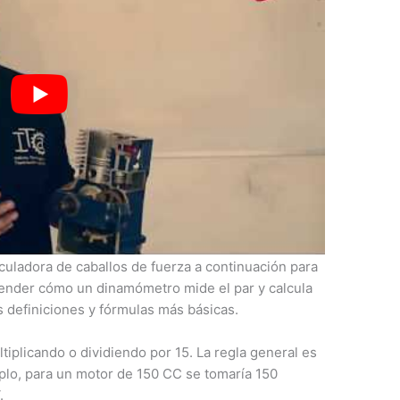
de fuerza es sencilla: Caballos de fuerza = Par x
lculadora de caballos de fuerza a continuación para
tender cómo un dinamómetro mide el par y calcula
as definiciones y fórmulas más básicas.
tiplicando o dividiendo por 15. La regla general es
plo, para un motor de 150 CC se tomaría 150
.