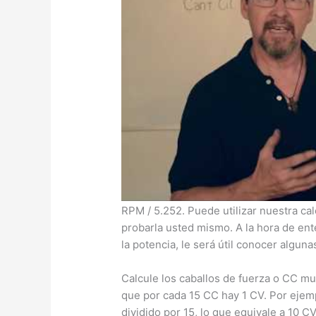
Calculadora de cilindrada del motor
La ecuación para calcular los caballos 
RPM / 5.252. Puede utilizar nuestra ca
probarla usted mismo. A la hora de en
la potencia, le será útil conocer algun
Calcule los caballos de fuerza o CC mul
que por cada 15 CC hay 1 CV. Por ejem
dividido por 15, lo que equivale a 10 CV