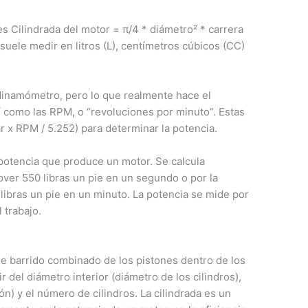
 es Cilindrada del motor = π/4 * diámetro² * carrera
 suele medir en litros (L), centímetros cúbicos (CC)
dinamómetro, pero lo que realmente hace el
í como las RPM, o “revoluciones por minuto”. Estas
r x RPM / 5.252) para determinar la potencia.
a potencia que produce un motor. Se calcula
ver 550 libras un pie en un segundo o por la
ibras un pie en un minuto. La potencia se mide por
 trabajo.
de barrido combinado de los pistones dentro de los
ir del diámetro interior (diámetro de los cilindros),
tón) y el número de cilindros. La cilindrada es un