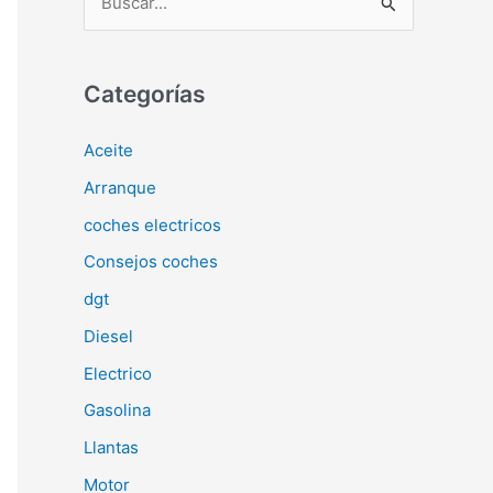
u
s
c
Categorías
a
Aceite
r
Arranque
p
o
coches electricos
r
Consejos coches
:
dgt
Diesel
Electrico
Gasolina
Llantas
Motor