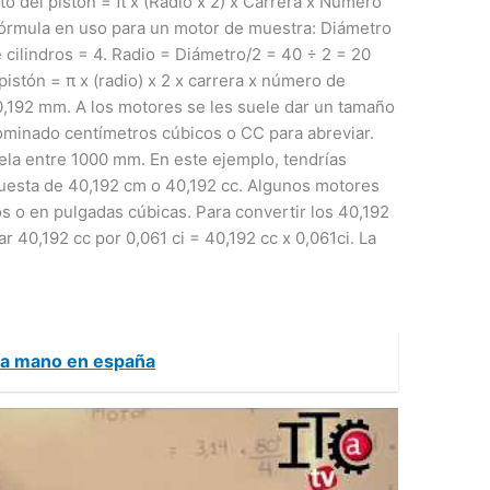
o del pistón = π x (Radio x 2) x Carrera x Número
 fórmula en uso para un motor de muestra: Diámetro
ilindros = 4. Radio = Diámetro/2 = 40 ÷ 2 = 20
pistón = π x (radio) x 2 x carrera x número de
 40,192 mm. A los motores se les suele dar un tamaño
minado centímetros cúbicos o CC para abreviar.
dela entre 1000 mm. En este ejemplo, tendrías
esta de 40,192 cm o 40,192 cc. Algunos motores
 o en pulgadas cúbicas. Para convertir los 40,192
r 40,192 cc por 0,061 ci = 40,192 cc x 0,061ci. La
nda mano en españa